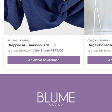
,
,
BLUSAS
ROUPAS
CALÇAS
ROUPAS
Cropped azul marinho LIZIE – P
Calça clochad l
R$
75,00
R$
197,00
R$
455,00
Adicionar ao carrinho
Ad