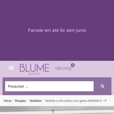
Parcele em até 8x sem juros
0
Quem Somos
Impacto Blume
Acessar conta
R$
0,00
Início
Roupas
Vestidos
Vestido curto preto com gatos ANIMALE – P
/
/
/