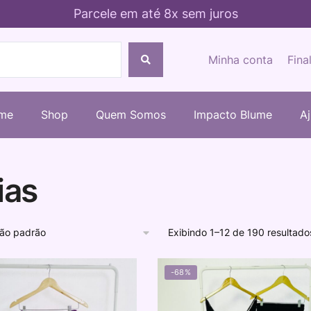
Parcele em até 8x sem juros
Minha conta
Fina
me
Shop
Quem Somos
Impacto Blume
A
ias
Exibindo 1–12 de 190 resultado
-68%