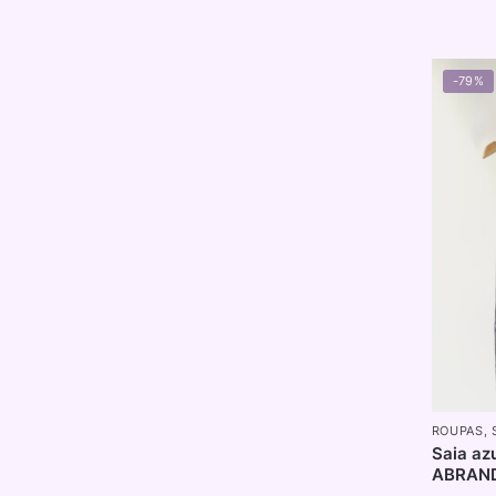
-79%
ROUPAS
,
Saia az
ABRAND