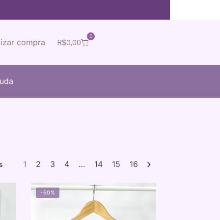
0
lizar compra
R$
0,00
juda
1
2
3
4
…
14
15
16
s
-60%