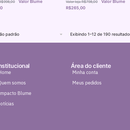
R$
998,00
R$
798,00
00
R$
265,00
Exibindo 1–12 de 190 resultado
nstitucional
Área do cliente
Home
Minha conta
Quem somos
Meus pedidos
Impacto Blume
otícias