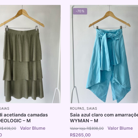
-70%
SAIAS
ROUPAS
,
SAIAS
di acetianda camadas
Saia azul claro com amarraçõ
DEOLOGIC – M
WYMAN – M
R$
498,00
R$
898,00
0
R$
265,00