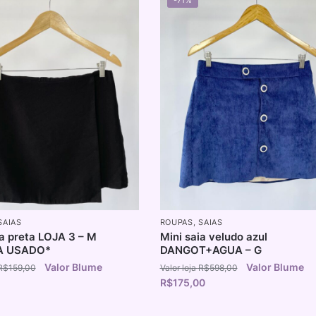
SAIAS
ROUPAS
,
SAIAS
ia preta LOJA 3 – M
Mini saia veludo azul
A USADO*
DANGOT+AGUA – G
R$
159,00
R$
598,00
R$
175,00