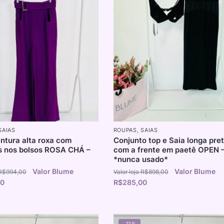
SAIAS
ROUPAS
,
SAIAS
intura alta roxa com
Conjunto top e Saia longa pre
s nos bolsos ROSA CHÁ –
com a frente em paetê OPEN –
*nunca usado*
R$
994,00
R$
898,00
00
R$
285,00
-71%