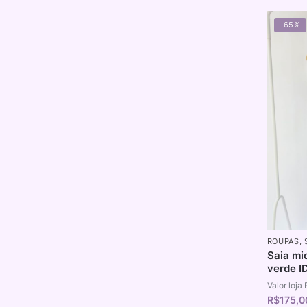
-65%
ROUPAS
,
Saia mi
verde I
R$
175,0