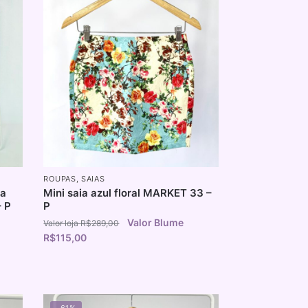
ROUPAS
,
SAIAS
ta
Mini saia azul floral MARKET 33 –
 P
P
R$
289,00
R$
115,00
-61%