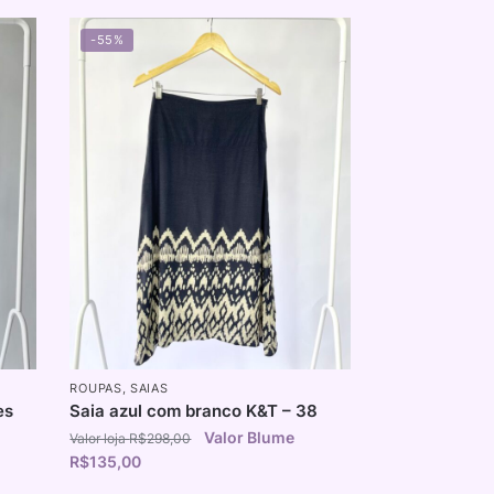
-55%
ROUPAS
,
SAIAS
es
Saia azul com branco K&T – 38
R$
298,00
R$
135,00