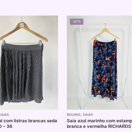
-67%
SAIAS
ROUPAS
,
SAIAS
ul com listras brancas seda
Saia azul marinho com estam
 – 36
branca e vermelha RICHARDS 