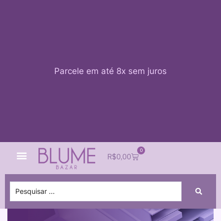
Parcele em até 8x sem juros
0
Quem Somos
Impacto Blume
Acessar conta
R$
0,00