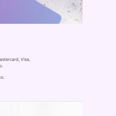
stercard, Visa,
o.
to.