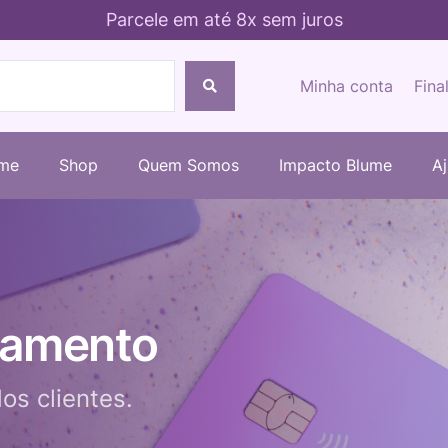
Parcele em até 8x sem juros
Minha conta
Fina
me
Shop
Quem Somos
Impacto Blume
A
agamento
os clientes.