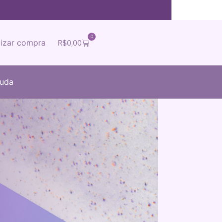
0
lizar compra
R$
0,00
juda