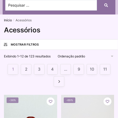
Início
Acessórios
/
Acessórios
MOSTRAR FILTROS
Exibindo 1–12 de 123 resultados
1
2
3
4
…
9
10
11
-36%
-69%