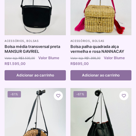
,
,
ACESSÓRIOS
BOLSAS
ACESSÓRIOS
BOLSAS
Bolsa média transversal preta
Bolsa palha quadrada alça
MANSUR GAVRIEL
vermelha e rosa NANNACAY
R$
3.530,00
R$
1.398,00
R$
1.595,00
R$
695,00
Adicionar ao carrinho
Adicionar ao carrinho
-61%
-67%