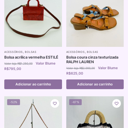
,
,
ACESSÓRIOS
BOLSAS
ACESSÓRIOS
BOLSAS
Bolsa acrílica vermelha ESTILÉ
Bolsa coura cinza texturizada
RALPH LAUREN
R$
1.250,00
R$
2.000,00
R$
795,00
R$
625,00
Adicionar ao carrinho
Adicionar ao carrinho
-52%
-67%