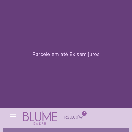
Parcele em até 8x sem juros
0
Quem Somos
Impacto Blume
Acessar conta
R$
0,00