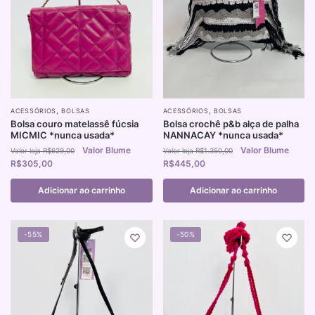
,
,
ACESSÓRIOS
BOLSAS
ACESSÓRIOS
BOLSAS
Bolsa couro matelassê fúcsia
Bolsa crochê p&b alça de palha
MICMIC *nunca usada*
NANNACAY *nunca usada*
R$
629,00
R$
1.350,00
R$
305,00
R$
445,00
Adicionar ao carrinho
Adicionar ao carrinho
-55%
-50%