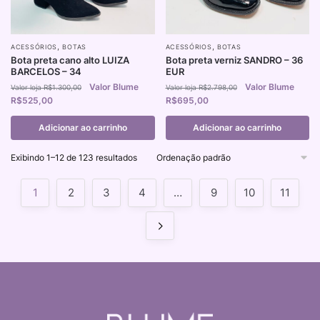
,
,
ACESSÓRIOS
BOTAS
ACESSÓRIOS
BOTAS
Bota preta cano alto LUIZA
Bota preta verniz SANDRO – 36
BARCELOS – 34
EUR
R$
1.300,00
R$
2.798,00
R$
525,00
R$
695,00
Adicionar ao carrinho
Adicionar ao carrinho
Exibindo 1–12 de 123 resultados
1
2
3
4
…
9
10
11