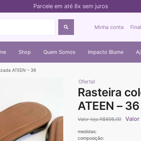
Parcele em até 8x sem juros
Minha conta
Fina
me
Shop
Quem Somos
Impacto Blume
A
lizada ATEEN – 36
Oferta!
Rasteira co
ATEEN – 36
R$
698,00
medidas:
composição: