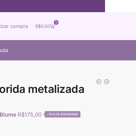
0
lizar compra
R$
0,00
juda
lorida metalizada
R$
175,00
-75%