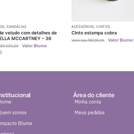
OS
,
SANDÁLIAS
ACESSÓRIOS
,
CINTOS
de veludo com detalhes de
CInto estampa cobra
TELLA MCCARTNEY – 36
R$
295,00
R$
5.000,00
0
nstitucional
Área do cliente
Home
Minha conta
Quem somos
Meus pedidos
Impacto Blume
otícias