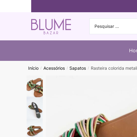
Ho
Início
Acessórios
Sapatos
Rasteira colorida meta
/
/
/