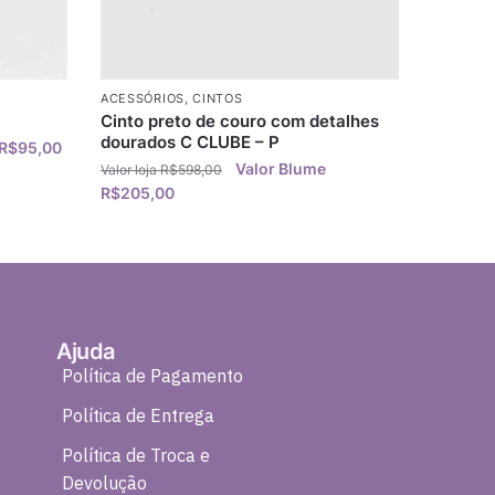
ACESSÓRIOS
,
CINTOS
Cinto preto de couro com detalhes
dourados C CLUBE – P
R$
95,00
R$
598,00
R$
205,00
Ajuda
Política de Pagamento
Política de Entrega
Política de Troca e
Devolução