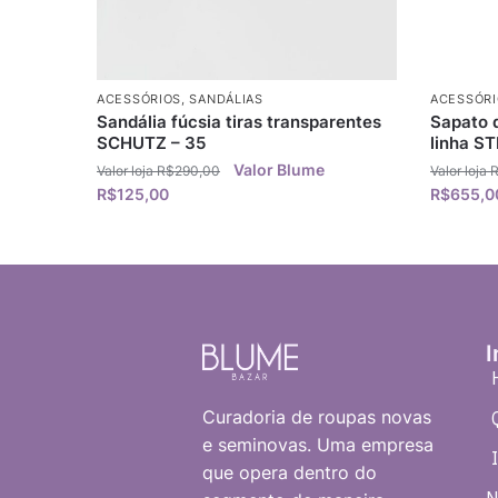
ACESSÓRIOS
,
SANDÁLIAS
ACESSÓRI
Sandália fúcsia tiras transparentes
Sapato 
SCHUTZ – 35
linha S
R$
290,00
R$
125,00
R$
655,0
I
Curadoria de roupas novas
e seminovas. Uma empresa
que opera dentro do
N