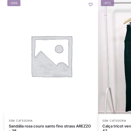
-68%
-85%
SEM CATEGORIA
SEM CATEGORIA
Sandália rosa couro santo fino strass AREZZO
Calça tricot 
– 38
42