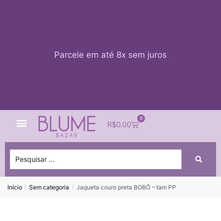
Parcele em até 8x sem juros
0
Quem Somos
Impacto Blume
Acessar conta
R$
0,00
Início
Sem categoria
Jaqueta couro preta BOBÔ – tam PP
/
/