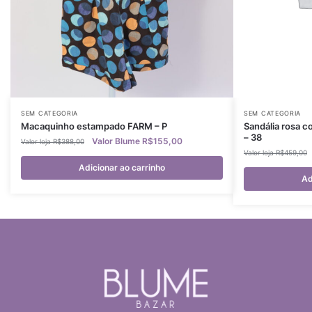
SEM CATEGORIA
SEM CATEGORIA
Macaquinho estampado FARM – P
Sandália rosa c
– 38
R$
155,00
R$
388,00
R$
459,00
Adicionar ao carrinho
Ad