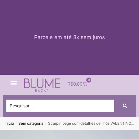
Parcele em até 8x sem juros
0
Quem Somos
Impacto Blume
Acessar conta
R$
0,00
Início
Sem categoria
Scarpin bege com detalhes de ilhós VALENTINO – tam 34 (DEVOLVIDA)
/
/