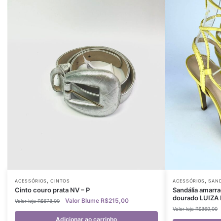
,
,
ACESSÓRIOS
CINTOS
ACESSÓRIOS
SAND
Cinto couro prata NV – P
Sandália amarr
dourado LUIZA
R$
215,00
R$
678,00
R$
869,00
Adicionar ao carrinho