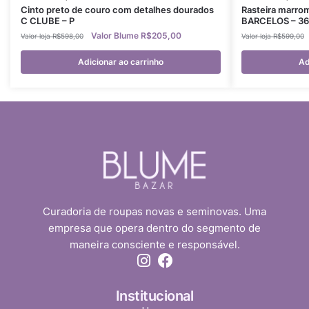
Cinto preto de couro com detalhes dourados
Rasteira marro
C CLUBE – P
BARCELOS – 36
R$
205,00
R$
598,00
R$
599,00
Adicionar ao carrinho
Ad
Curadoria de roupas novas e seminovas. Uma
empresa que opera dentro do segmento de
maneira consciente e responsável.
Institucional