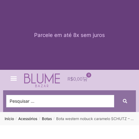
Parcele em até 8x sem juros
0
Quem Somos
Impacto Blume
Acessar conta
R$
0,00
Início
Acessórios
Botas
Bota western nobuck caramelo SCHUTZ – 39
/
/
/