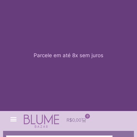
Parcele em até 8x sem juros
0
Quem Somos
Impacto Blume
Acessar conta
R$
0,00