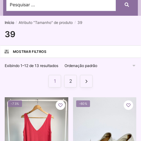
Início
Atributo "Tamanho" de produto
39
/
/
39
MOSTRAR FILTROS
Exibindo 1–12 de 13 resultados
1
2
-73%
-60%