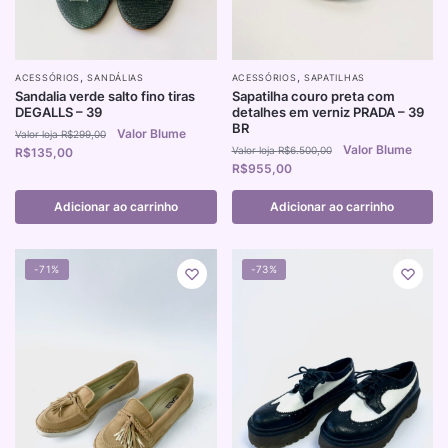
,
,
ACESSÓRIOS
SANDÁLIAS
ACESSÓRIOS
SAPATILHAS
Sandalia verde salto fino tiras
Sapatilha couro preta com
DEGALLS – 39
detalhes em verniz PRADA – 39
BR
R$
299,00
R$
6.500,00
R$
135,00
R$
955,00
Adicionar ao carrinho
Adicionar ao carrinho
-71%
-73%