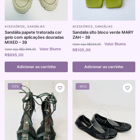
,
,
ACESSÓRIOS
SANDÁLIAS
ACESSÓRIOS
SANDÁLIAS
Sandália papete tratorada cor
Sandalia slto bloco verde MARY
gelo com aplicações douradas
ZAH – 39
MIXED – 39
R$
259,00
R$
2.998,00
R$
105,00
R$
695,00
Adicionar ao carrinho
Adicionar ao carrinho
-55%
-85%