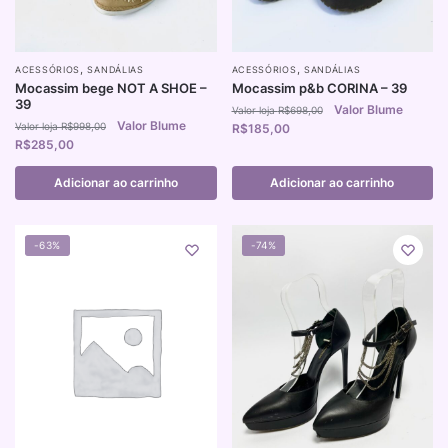
,
,
ACESSÓRIOS
SANDÁLIAS
ACESSÓRIOS
SANDÁLIAS
Mocassim bege NOT A SHOE –
Mocassim p&b CORINA – 39
39
R$
698,00
R$
998,00
R$
185,00
R$
285,00
Adicionar ao carrinho
Adicionar ao carrinho
-63%
-74%