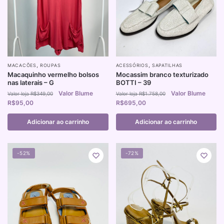
,
,
MACACÕES
ROUPAS
ACESSÓRIOS
SAPATILHAS
Macaquinho vermelho bolsos
Mocassim branco texturizado
nas laterais – G
BOTTI – 39
R$
349,00
R$
1.758,00
R$
95,00
R$
695,00
Adicionar ao carrinho
Adicionar ao carrinho
-52%
-72%