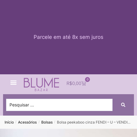
Parcele em até 8x sem juros
0
Quem Somos
Impacto Blume
Acessar conta
R$
0,00
Início
Acessórios
Bolsas
Bolsa peekaboo cinza FENDI – U – VENDIDO SISTEMA OTO
/
/
/