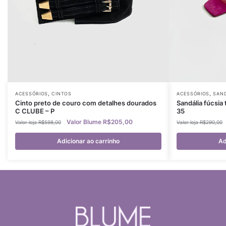
,
,
ACESSÓRIOS
CINTOS
ACESSÓRIOS
SAND
Cinto preto de couro com detalhes dourados
Sandália fúcsia
C CLUBE – P
35
R$
205,00
R$
598,00
R$
290,00
Adicionar ao carrinho
Ad