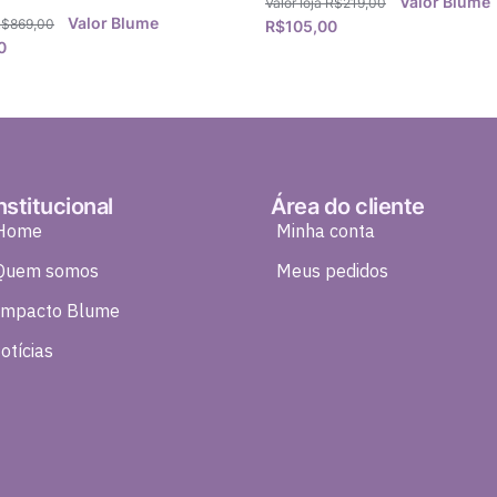
R$
219,00
R$
869,00
R$
105,00
0
nstitucional
Área do cliente
Home
Minha conta
Quem somos
Meus pedidos
Impacto Blume
otícias