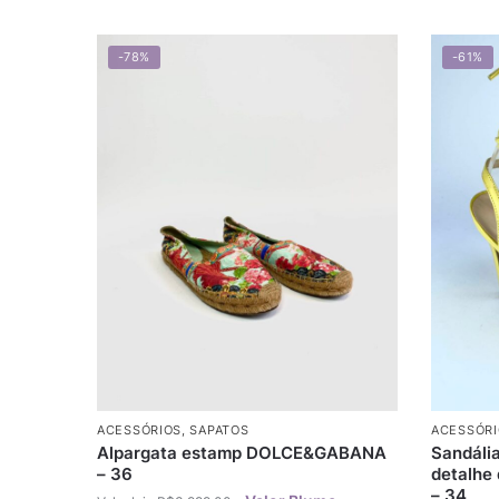
-78%
-61%
ACESSÓRIOS
,
SAPATOS
ACESSÓRI
Alpargata estamp DOLCE&GABANA
Sandáli
– 36
detalhe
– 34