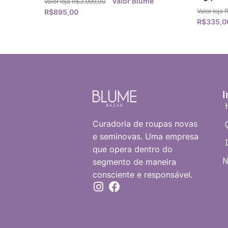
R$
3.999,00
R$
895,00
R$
335,0
I
Curadoria de roupas novas
e seminovas. Uma empresa
que opera dentro do
N
segmento de maneira
consciente e responsável.