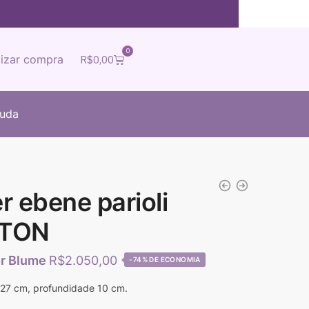
0
lizar compra
R$
0,00
juda
r ebene parioli
TTON
R$
2.050,00
-74%
 27 cm, profundidade 10 cm.