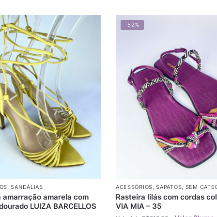
-52%
OS
,
SANDÁLIAS
ACESSÓRIOS
,
SAPATOS
,
SEM CATE
a amarração amarela com
Rasteira lilás com cordas co
 dourado LUIZA BARCELLOS
VIA MIA – 35