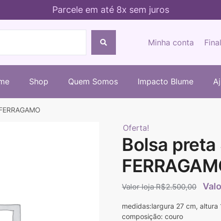
Parcele em até 8x sem juros
Minha conta
Fina
me
Shop
Quem Somos
Impacto Blume
A
E FERRAGAMO
Oferta!
Bolsa pret
FERRAGAM
R$
2.500,00
medidas:largura 27 cm, altura
composição: couro