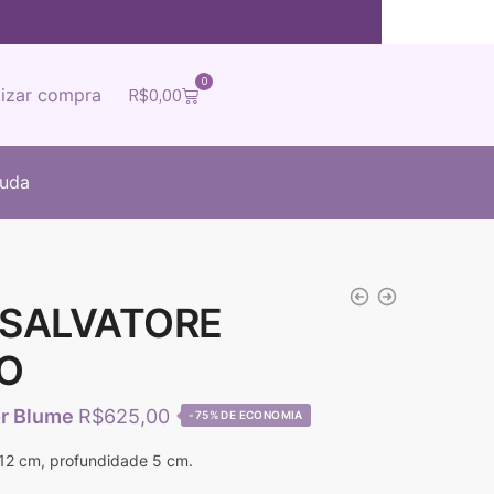
0
lizar compra
R$
0,00
juda
a SALVATORE
O
R$
625,00
-75%
 12 cm, profundidade 5 cm.