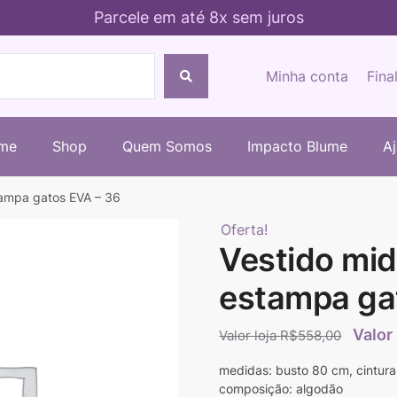
Parcele em até 8x sem juros
Minha conta
Fina
me
Shop
Quem Somos
Impacto Blume
A
tampa gatos EVA – 36
Oferta!
Vestido mid
estampa ga
R$
558,00
medidas: busto 80 cm, cintur
composição: algodão