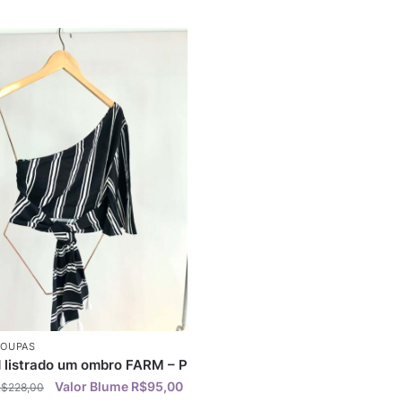
ROUPAS
 listrado um ombro FARM – P
R$
95,00
R$
228,00