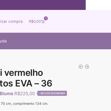
0
lizar compra
R$
0,00
juda
i vermelho
tos EVA – 36
R$
225,00
-60%
a 70 cm, comprimento 134 cm.