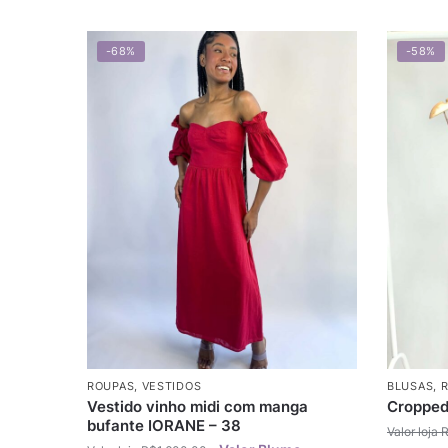
-68%
-58%
ROUPAS
,
VESTIDOS
BLUSAS
,
Vestido vinho midi com manga
Cropped
bufante IORANE – 38