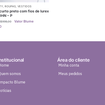
TY
,
ROUPAS
,
VESTIDOS
curto preto com fios de lurex
OHN – P
R$
998,00
0
nstitucional
Área do cliente
Home
Minha conta
Quem somos
Meus pedidos
Impacto Blume
otícias