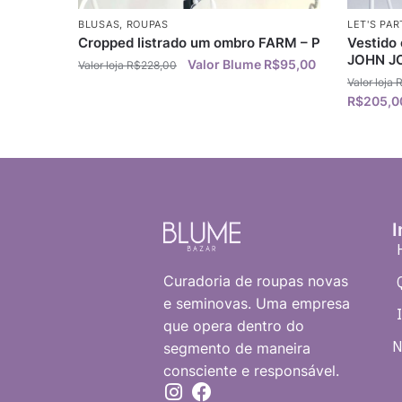
BLUSAS
,
ROUPAS
LET'S PAR
Cropped listrado um ombro FARM – P
Vestido 
JOHN J
R$
95,00
R$
228,00
R$
205,0
I
Curadoria de roupas novas
e seminovas. Uma empresa
que opera dentro do
N
segmento de maneira
consciente e responsável.