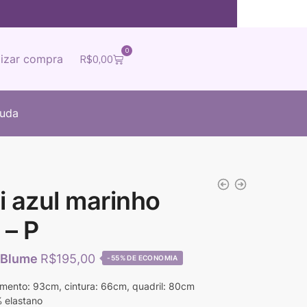
0
lizar compra
R$
0,00
juda
i azul marinho
 – P
R$
195,00
-55%
mento: 93cm, cintura: 66cm, quadril: 80cm
 elastano