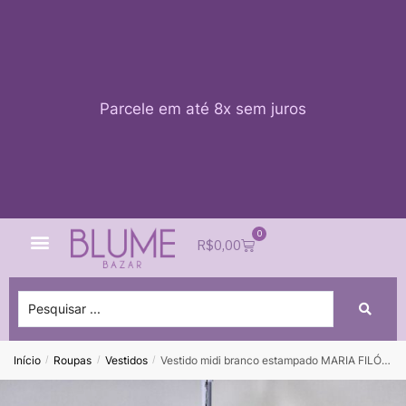
Parcele em até 8x sem juros
0
Quem Somos
Impacto Blume
Acessar conta
R$
0,00
Início
Roupas
Vestidos
Vestido midi branco estampado MARIA FILÓ – P
/
/
/