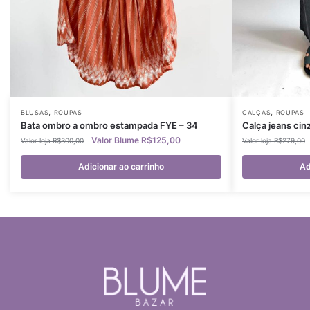
,
,
BLUSAS
ROUPAS
CALÇAS
ROUPAS
Bata ombro a ombro estampada FYE – 34
Calça jeans cin
R$
125,00
R$
300,00
R$
279,00
Adicionar ao carrinho
Ad