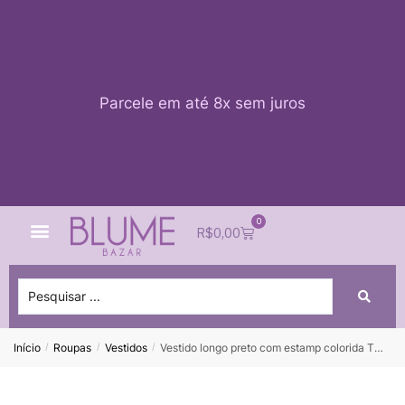
Parcele em até 8x sem juros
0
Quem Somos
Impacto Blume
Acessar conta
R$
0,00
Início
Roupas
Vestidos
Vestido longo preto com estamp colorida THE PARADISE – ÚNICO – vendido sistema oto
/
/
/