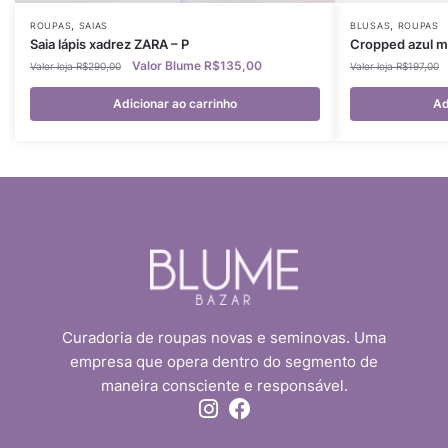
,
,
ROUPAS
SAIAS
BLUSAS
ROUPAS
Saia lápis xadrez ZARA – P
Cropped azul ma
R$
135,00
R$
290,00
R$
197,00
Adicionar ao carrinho
Ad
Curadoria de roupas novas e seminovas. Uma
empresa que opera dentro do segmento de
maneira consciente e responsável.