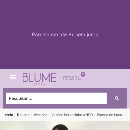
Parcele em até 8x sem juros
0
Quem Somos
Impacto Blume
Acessar conta
R$
0,00
Início
Roupas
Vestidos
Vestido bordo linho ANPO + Bianca de Luca – P
/
/
/