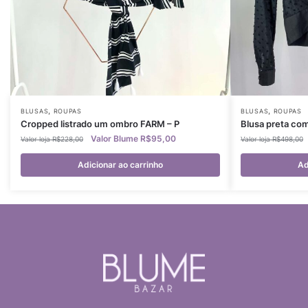
,
,
BLUSAS
ROUPAS
BLUSAS
ROUPAS
Cropped listrado um ombro FARM – P
Blusa preta co
R$
95,00
R$
228,00
R$
498,00
Adicionar ao carrinho
Ad