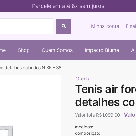
Parcele em até 8x sem juros
Minha conta
Fina
me
Shop
Quem Somos
Impacto Blume
A
om detalhes coloridos NIKE – 38
Oferta!
Tenis air fo
detalhes co
R$
1.099,00
medidas:
composição: