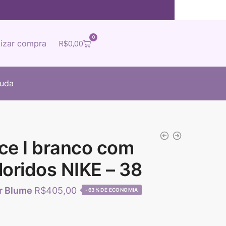
0
lizar compra
R$
0,00
juda
rce I branco com
loridos NIKE – 38
R$
405,00
-63%