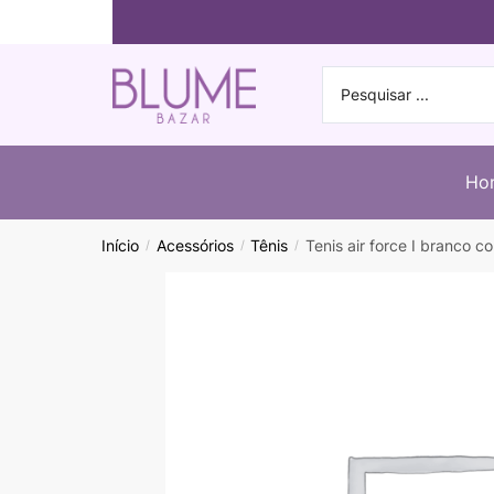
Ho
Início
Acessórios
Tênis
Tenis air force I branco c
/
/
/