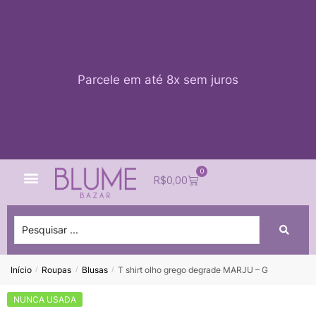
Parcele em até 8x sem juros
0
Quem Somos
Impacto Blume
Acessar conta
R$
0,00
Início
Roupas
Blusas
T shirt olho grego degrade MARJU – G
/
/
/
NUNCA USADA