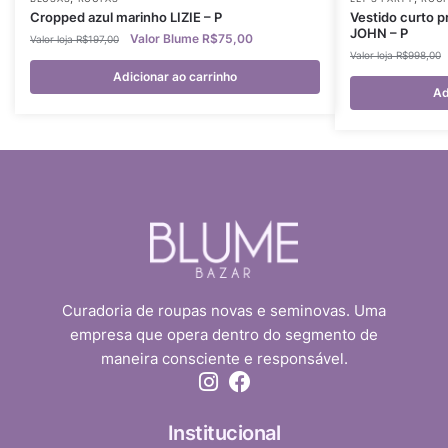
Cropped azul marinho LIZIE – P
Vestido curto p
JOHN – P
R$
75,00
R$
197,00
R$
998,00
Adicionar ao carrinho
Ad
Curadoria de roupas novas e seminovas. Uma
empresa que opera dentro do segmento de
maneira consciente e responsável.
Institucional