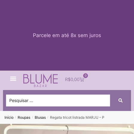
Parcele em até 8x sem juros
0
Quem Somos
Impacto Blume
Acessar conta
R$
0,00
Início
Roupas
Blusas
Regata tricot listrada MARJU – P
/
/
/