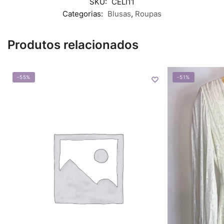
SKU:
CELI11
Categorias:
Blusas
,
Roupas
Produtos relacionados
-55%
-51%