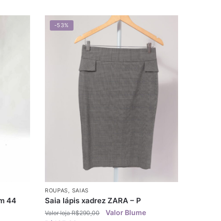
-53%
ROUPAS
,
SAIAS
am 44
Saia lápis xadrez ZARA – P
R$
290,00