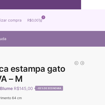
0
lizar compra
R$
0,00
juda
nca estampa gato
VA – M
R$
145,00
-63%
rimento 64 cm