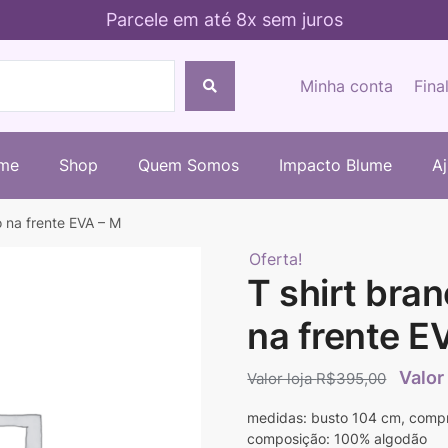
Parcele em até 8x sem juros
Minha conta
Fina
me
Shop
Quem Somos
Impacto Blume
A
 na frente EVA – M
Oferta!
T shirt bra
na frente E
R$
395,00
medidas: busto 104 cm, comp
composição: 100% algodão