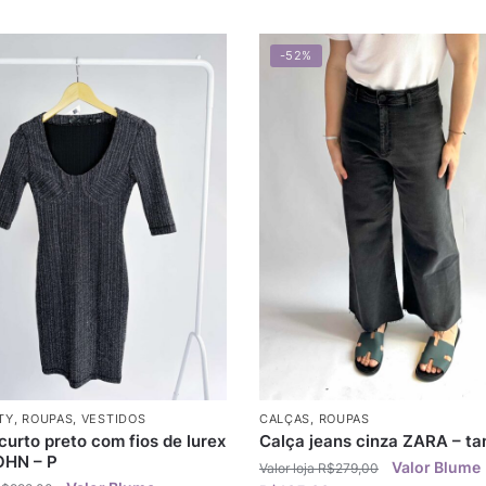
-52%
TY
,
ROUPAS
,
VESTIDOS
CALÇAS
,
ROUPAS
curto preto com fios de lurex
Calça jeans cinza ZARA – t
OHN – P
R$
279,00