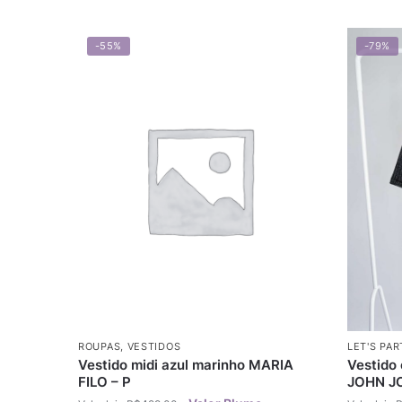
-55%
-79%
ROUPAS
,
VESTIDOS
LET'S PAR
Vestido midi azul marinho MARIA
Vestido 
FILO – P
JOHN J