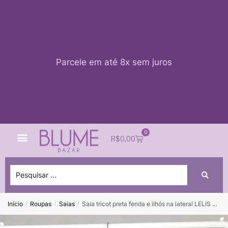
Parcele em até 8x sem juros
0
Quem Somos
Impacto Blume
Acessar conta
R$
0,00
Início
Roupas
Saias
Saia tricot preta fenda e ilhós na lateral LELIS BLANC – P – VENDIDO SISTEMA OTO
/
/
/