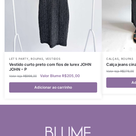
,
,
,
LET'S PARTY
ROUPAS
VESTIDOS
CALÇAS
ROUPAS
Vestido curto preto com fios de lurex JOHN
Calça jeans cin
JOHN – P
R$
279,00
R$
205,00
R$
998,00
Ad
Adicionar ao carrinho