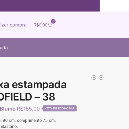
0
lizar compra
R$
0,00
juda
oxa estampada
FIELD – 38
R$
185,00
-77%
ril 96 cm, comprimento 75 cm.
 elastano.