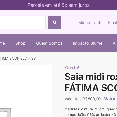
Parcele em até 8x sem juros
Minha conta
Fina
me
Shop
Quem Somos
Impacto Blume
A
ÁTIMA SCOFIELD – 38
Oferta!
Saia midi r
FÁTIMA SCO
R$
800,00
medidas: cintura 72 cm, quad
composição: 96% poliester 4%