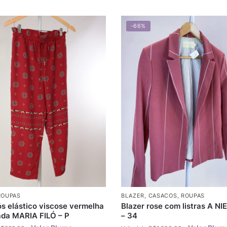
-66%
ROUPAS
BLAZER
,
CASACOS
,
ROUPAS
s elástico viscose vermelha
Blazer rose com listras A N
da MARIA FILÓ – P
– 34