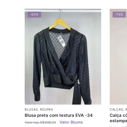
-65%
-70%
BLUSAS
,
ROUPAS
CALÇAS
,
Blusa preta com textura EVA -34
Calça có
estampa
R$
498,00