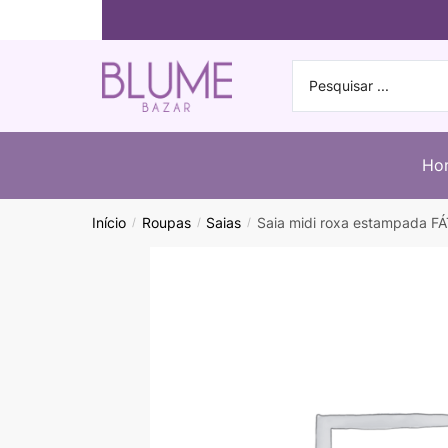
Ho
Início
Roupas
Saias
Saia midi roxa estampada F
/
/
/