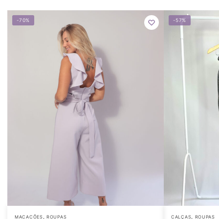
-70%
-57%
,
,
MACACÕES
ROUPAS
CALÇAS
ROUPAS