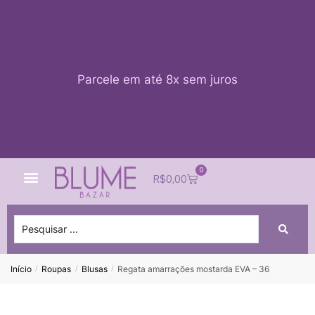
Parcele em até 8x sem juros
0
Quem Somos
Impacto Blume
Acessar conta
R$
0,00
Início
Roupas
Blusas
Regata amarrações mostarda EVA – 36
/
/
/