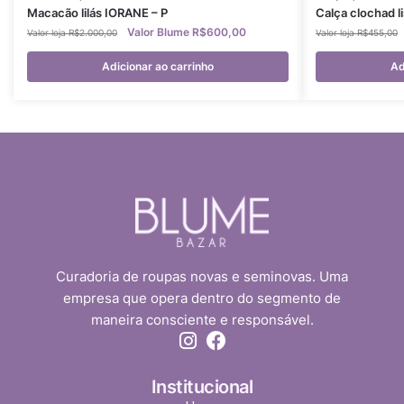
Macacão lilás IORANE – P
Calça clochad l
R$
600,00
R$
2.000,00
R$
455,00
Adicionar ao carrinho
Ad
Curadoria de roupas novas e seminovas. Uma
empresa que opera dentro do segmento de
maneira consciente e responsável.
Institucional