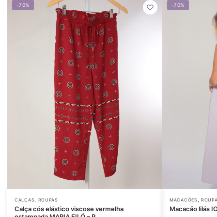
-70%
-70%
,
,
CALÇAS
ROUPAS
MACACÕES
ROUP
Calça cós elástico viscose vermelha
Macacão lilás I
estampada MARIA FILÓ – P