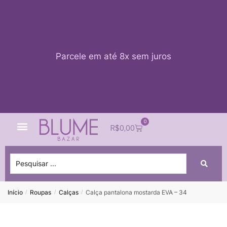
Parcele em até 8x sem juros
0
Quem Somos
Impacto Blume
Acessar conta
R$
0,00
Início
Roupas
Calças
Calça pantalona mostarda EVA – 34
/
/
/