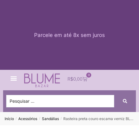
Parcele em até 8x sem juros
0
Quem Somos
Impacto Blume
Acessar conta
R$
0,00
Início
Acessórios
Sandálias
Rasteira preta couro escama verniz BLUE BIRD – 37
/
/
/