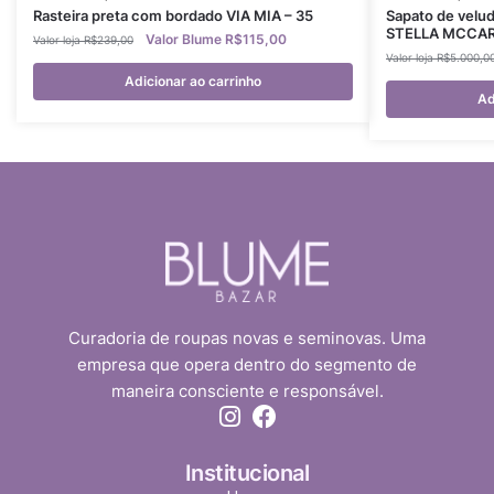
Rasteira preta com bordado VIA MIA – 35
Sapato de velud
STELLA MCCAR
R$
115,00
R$
239,00
R$
5.000,0
Adicionar ao carrinho
Ad
Curadoria de roupas novas e seminovas. Uma
empresa que opera dentro do segmento de
maneira consciente e responsável.
Institucional