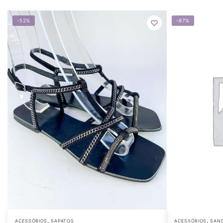
-52%
-87%
,
,
ACESSÓRIOS
SAPATOS
ACESSÓRIOS
SAND