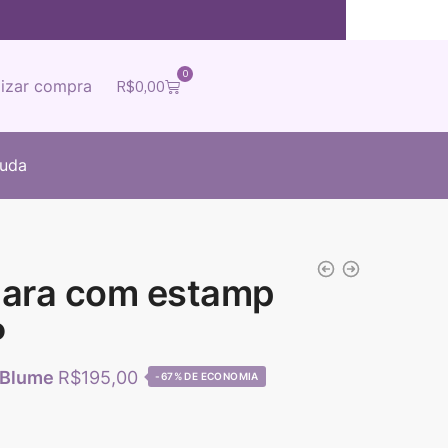
0
lizar compra
R$
0,00
juda
clara com estamp
P
R$
195,00
-67%