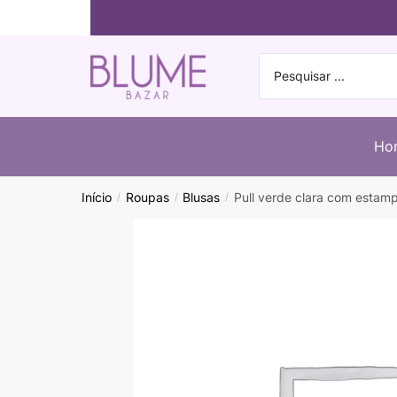
Ho
Início
Roupas
Blusas
Pull verde clara com esta
/
/
/