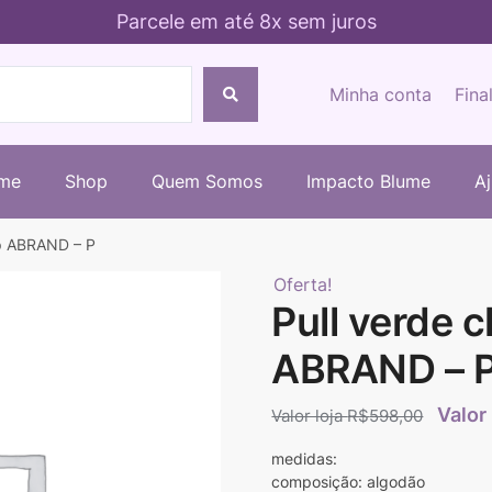
Parcele em até 8x sem juros
Minha conta
Fina
me
Shop
Quem Somos
Impacto Blume
A
mp ABRAND – P
Oferta!
Pull verde 
ABRAND – 
R$
598,00
medidas:
composição: algodão