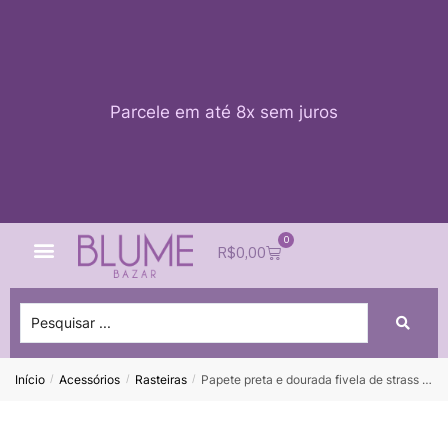
Parcele em até 8x sem juros
0
Quem Somos
Impacto Blume
Acessar conta
R$
0,00
Início
Acessórios
Rasteiras
Papete preta e dourada fivela de strass ALEXANDRE BIRMAN – 37
/
/
/