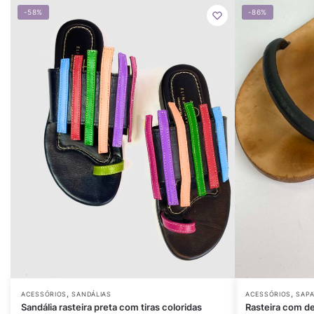
-58%
-86%
,
,
ACESSÓRIOS
SANDÁLIAS
ACESSÓRIOS
SAP
Sandália rasteira preta com tiras coloridas
Rasteira com d