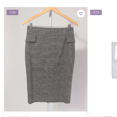
-53%
-57%