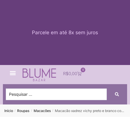
Parcele em até 8x sem juros
0
Quem Somos
Impacto Blume
Acessar conta
R$
0,00
Início
Roupas
Macacões
Macacão xadrez vichy preto e branco com lurex MY PLACE – P *colecao atual*
/
/
/