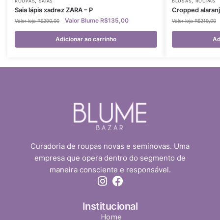
,
,
ROUPAS
SAIAS
BLUSAS
ROUPAS
Saia lápis xadrez ZARA – P
Cropped alaran
R$
135,00
R$
290,00
R$
219,00
Adicionar ao carrinho
Ad
Curadoria de roupas novas e seminovas. Uma
empresa que opera dentro do segmento de
maneira consciente e responsável.
Institucional
Home