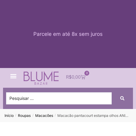
Parcele em até 8x sem juros
0
Quem Somos
Impacto Blume
Acessar conta
R$
0,00
Início
Roupas
Macacões
Macacão pantacourt estampa olhos ANIMALE – 36
/
/
/