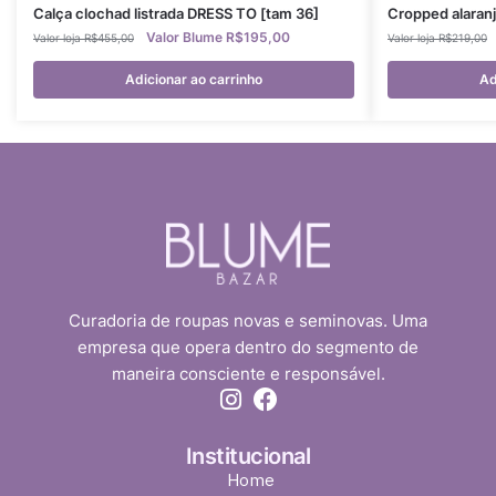
Calça clochad listrada DRESS TO [tam 36]
Cropped alaran
R$
195,00
R$
455,00
R$
219,00
Adicionar ao carrinho
Ad
Curadoria de roupas novas e seminovas. Uma
empresa que opera dentro do segmento de
maneira consciente e responsável.
Institucional
Home