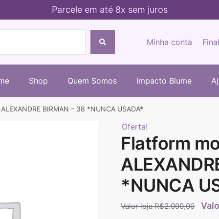
Parcele em até 8x sem juros
Minha conta
Fina
me
Shop
Quem Somos
Impacto Blume
A
nó ALEXANDRE BIRMAN – 38 *NUNCA USADA*
Oferta!
Flatform mo
ALEXANDRE
*NUNCA U
R$
2.090,00