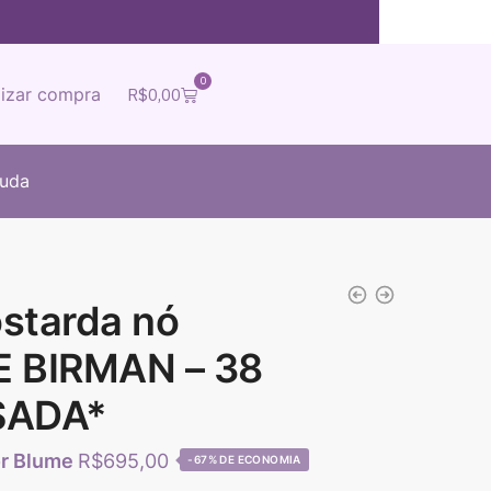
0
lizar compra
R$
0,00
juda
starda nó
 BIRMAN – 38
SADA*
R$
695,00
-67%