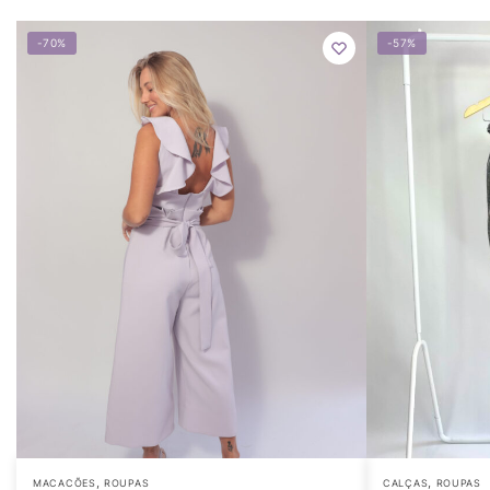
-70%
-57%
,
,
MACACÕES
ROUPAS
CALÇAS
ROUPAS