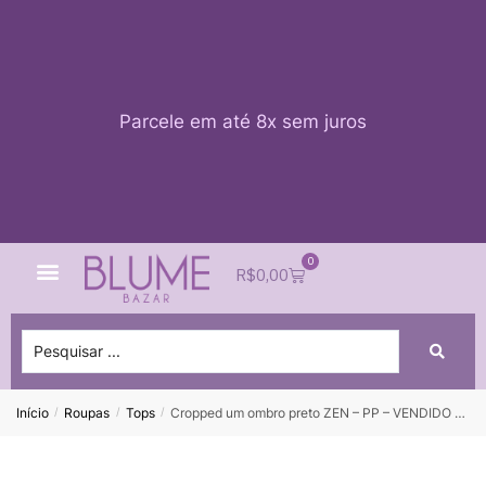
Parcele em até 8x sem juros
0
Quem Somos
Impacto Blume
Acessar conta
R$
0,00
Início
Roupas
Tops
Cropped um ombro preto ZEN – PP – VENDIDO SIST OTO
/
/
/