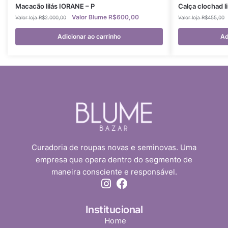
Macacão lilás IORANE – P
Calça clochad l
R$
600,00
R$
2.000,00
R$
455,00
Adicionar ao carrinho
Ad
Curadoria de roupas novas e seminovas. Uma
empresa que opera dentro do segmento de
maneira consciente e responsável.
Institucional
Home