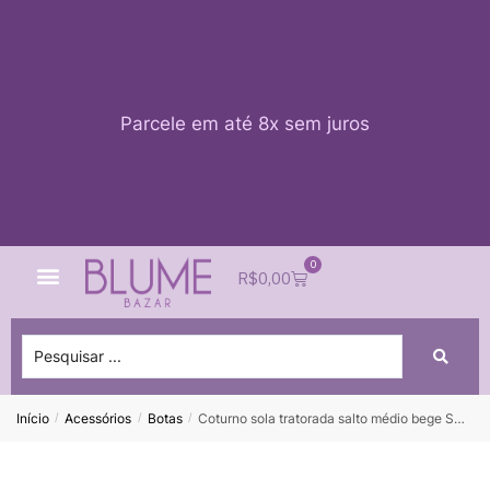
Parcele em até 8x sem juros
0
Quem Somos
Impacto Blume
Acessar conta
R$
0,00
Início
Acessórios
Botas
Coturno sola tratorada salto médio bege SCHUTZ – 35
/
/
/