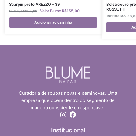
Scarpin preto AREZZO – 39
Bolsa couro pr
ROSSETTI
R$
155,00
R$
490,00
R$
6.000,0
Adicionar ao carrinho
Ad
Curadoria de roupas novas e seminovas. Uma
empresa que opera dentro do segmento de
maneira consciente e responsável.
Institucional