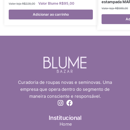
estampada MARI
R$
95,00
R$
228,00
R$
589,00
Adicionar ao carrinho
Ad
Curadoria de roupas novas e seminovas. Uma
empresa que opera dentro do segmento de
maneira consciente e responsável.
Institucional
Home