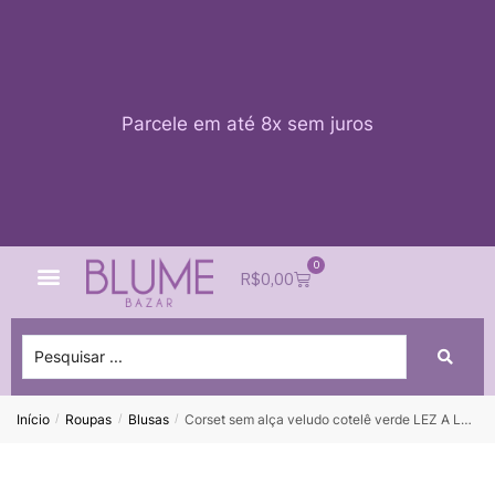
Parcele em até 8x sem juros
0
Quem Somos
Impacto Blume
Acessar conta
R$
0,00
Início
Roupas
Blusas
Corset sem alça veludo cotelê verde LEZ A LEZ – P
/
/
/