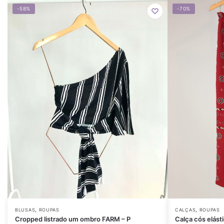
-58%
-70%
,
,
BLUSAS
ROUPAS
CALÇAS
ROUPAS
Cropped listrado um ombro FARM – P
Calça cós elást