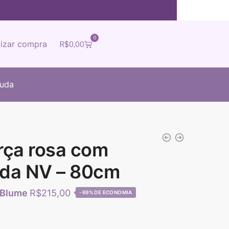
0
lizar compra
R$
0,00
juda
rça rosa com
ada NV – 80cm
R$
215,00
-69%