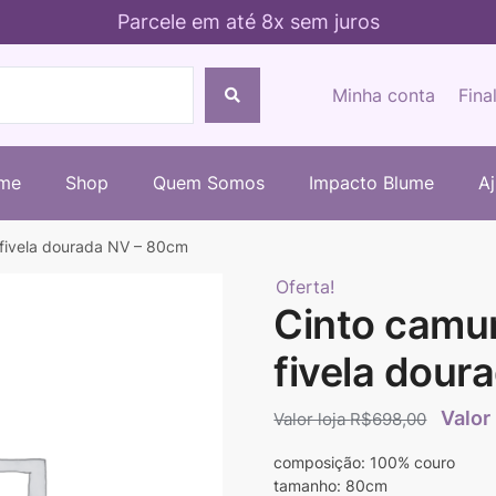
Parcele em até 8x sem juros
Minha conta
Fina
me
Shop
Quem Somos
Impacto Blume
A
fivela dourada NV – 80cm
Oferta!
Cinto camu
fivela dour
R$
698,00
composição: 100% couro
tamanho: 80cm