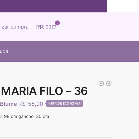
0
lizar compra
R$
0,00
juda
 MARIA FILO – 36
R$
155,00
-59%
il: 98 cm gancho: 30 cm