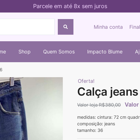
Parcele em até 8x sem juros
Minha conta
Fina
me
Shop
Quem Somos
Impacto Blume
A
36
Oferta!
Calça jeans
R$
380,00
medidas: cintura: 72 cm quadr
composição: jeans
tamanho: 36