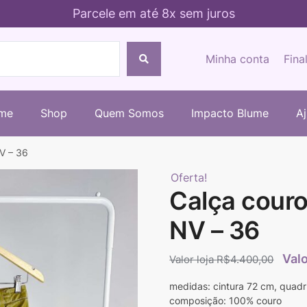
Parcele em até 8x sem juros
Minha conta
Fina
me
Shop
Quem Somos
Impacto Blume
A
V – 36
Oferta!
Calça couro
NV – 36
R$
4.400,00
medidas: cintura 72 cm, quad
composição: 100% couro