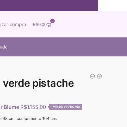
0
lizar compra
R$
0,00
juda
 verde pistache
R$
1.155,00
-74%
ril 98 cm, comprimento 104 cm.