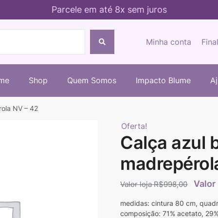
Parcele em até 8x sem juros
Minha conta
Fina
me
Shop
Quem Somos
Impacto Blume
A
rola NV – 42
Oferta!
Calça azul 
madrepérol
R$
998,00
medidas: cintura 80 cm, quad
composição: 71% acetato, 29%