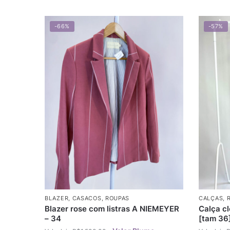
-66%
-57%
BLAZER
,
CASACOS
,
ROUPAS
CALÇAS
,
Blazer rose com listras A NIEMEYER
Calça c
– 34
[tam 36