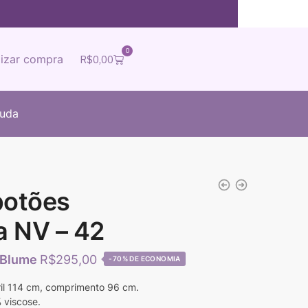
0
lizar compra
R$
0,00
juda
botões
a NV – 42
R$
295,00
-70%
ril 114 cm, comprimento 96 cm.
 viscose.