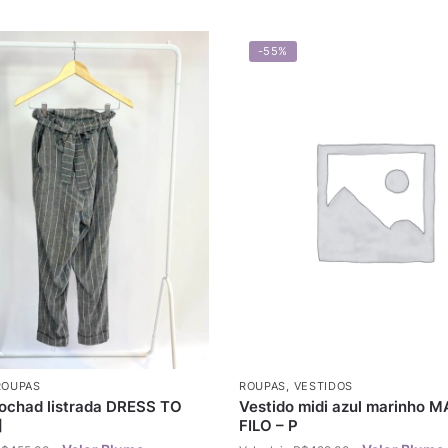
-55%
ROUPAS
ROUPAS
,
VESTIDOS
lochad listrada DRESS TO
Vestido midi azul marinho 
]
FILO – P