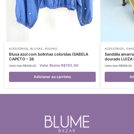
,
,
,
ACESSÓRIOS
BLUSAS
ROUPAS
ACESSÓRIOS
SAND
Blusa azul com bolinhas coloridas ISABELA
Sandália amarr
CAPETO – 38
dourado LUIZA
R$
195,00
R$
405,00
R$
869,00
Adicionar ao carrinho
Ad