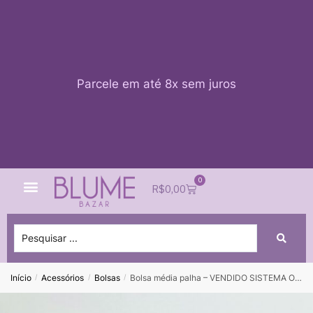
Parcele em até 8x sem juros
0
Quem Somos
Impacto Blume
Acessar conta
R$
0,00
Início
Acessórios
Bolsas
Bolsa média palha – VENDIDO SISTEMA OTO
/
/
/