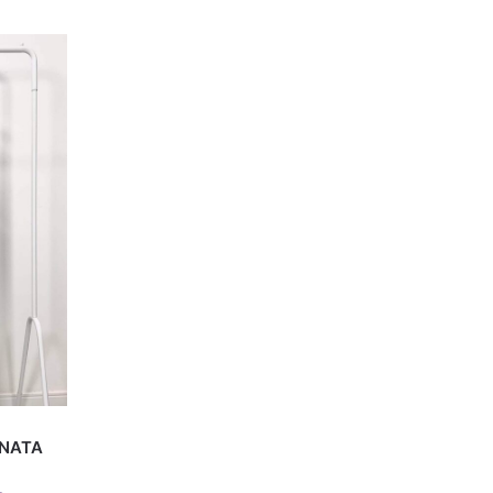
ENATA