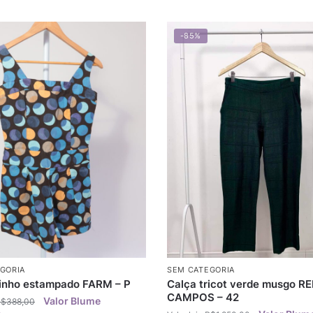
-85%
GORIA
SEM CATEGORIA
nho estampado FARM – P
Calça tricot verde musgo R
CAMPOS – 42
R$
388,00