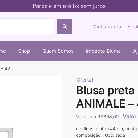
Parcele em até 8x sem juros
Minha conta
Fina
me
Shop
Quem Somos
Impacto Blume
A
 – 42
Oferta!
Blusa preta
ANIMALE – 
R$
898,00
medidas: ombro 44 cm, busto
composição: 100% seda