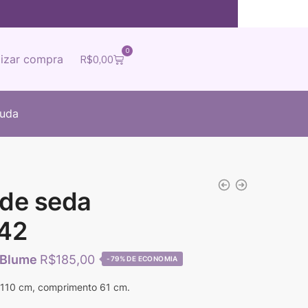
0
lizar compra
R$
0,00
juda
 de seda
42
R$
185,00
-79%
 110 cm, comprimento 61 cm.