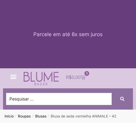
Parcele em até 8x sem juros
0
Quem Somos
Impacto Blume
Acessar conta
R$
0,00
Início
Roupas
Blusas
Blusa de seda vermelha ANIMALE – 42
/
/
/