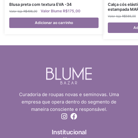
Blusa preta com textura EVA -34
Calça cós elást
estampada MARI
R$
175,00
R$
498,00
R$
589,00
Adicionar ao carrinho
Ad
Curadoria de roupas novas e seminovas. Uma
empresa que opera dentro do segmento de
maneira consciente e responsável.
Institucional