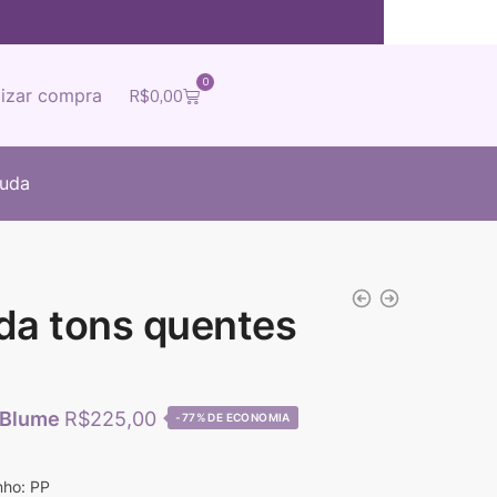
0
lizar compra
R$
0,00
juda
da tons quentes
R$
225,00
-77%
nho: PP