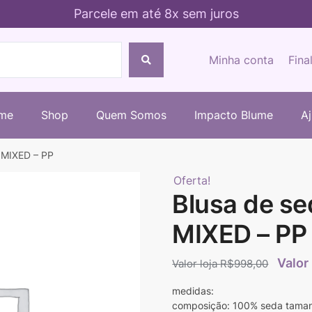
Parcele em até 8x sem juros
Minha conta
Fina
me
Shop
Quem Somos
Impacto Blume
A
 MIXED – PP
Oferta!
Blusa de se
MIXED – PP
R$
998,00
medidas:
composição: 100% seda tama