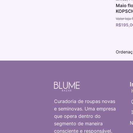
Maio fl
KOPSCH
R$
195,0
I
Curadoria de roupas novas
e seminovas. Uma empresa
que opera dentro do
N
segmento de maneira
consciente e responsável.