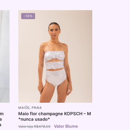
-59%
MAIÔS
,
PRAIA
om
Maio flor champagne KOPSCH – M
e
*nunca usado*
a
R$
478,00