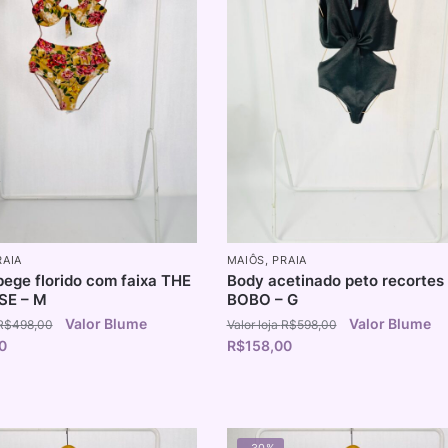
RAIA
MAIÔS
,
PRAIA
 bege florido com faixa THE
Body acetinado peto recortes
SE – M
BOBO – G
R$
498,00
R$
598,00
0
R$
158,00
-30%