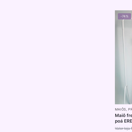
-74%
MAIÔS
,
P
Maiô fr
poá ERE