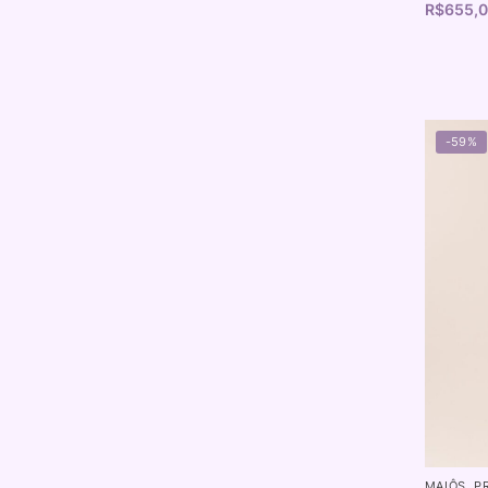
R$
655,
-59%
MAIÔS
,
P