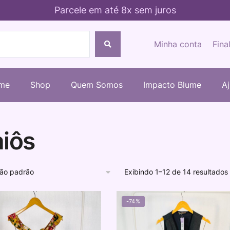
Parcele em até 8x sem juros
Minha conta
Fina
me
Shop
Quem Somos
Impacto Blume
A
iôs
Exibindo 1–12 de 14 resultados
-74%