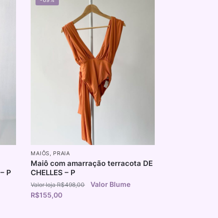
MAIÔS
,
PRAIA
Maiô com amarração terracota DE
– P
CHELLES – P
R$
498,00
R$
155,00