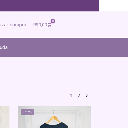
0
lizar compra
R$
0,00
juda
1
2
-27%