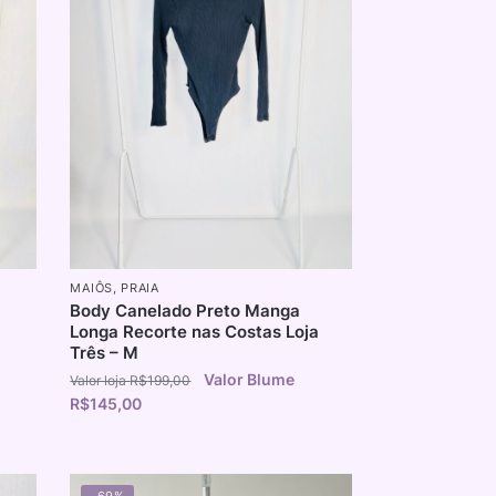
MAIÔS
,
PRAIA
Body Canelado Preto Manga
Longa Recorte nas Costas Loja
Três – M
R$
199,00
R$
145,00
-69%