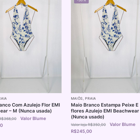
RAIA
MAIÔS
,
PRAIA
anco Com Azulejo Flor EMI
Maio Branco Estampa Peixe E
ar – M (Nunca usada)
flores Azulejo EMI Beachwear 
(Nunca usado)
R$
368,00
R$
350,00
00
R$
245,00