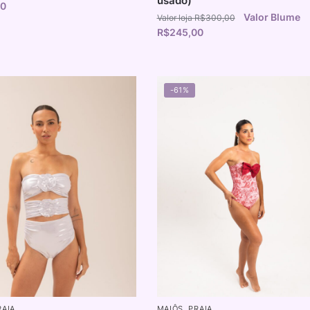
usado)
00
R$
300,00
R$
245,00
-61%
RAIA
MAIÔS
,
PRAIA