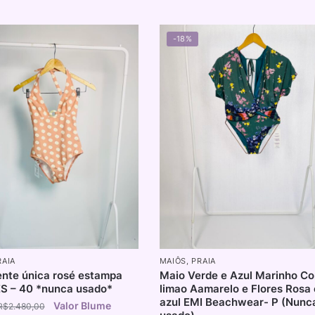
-18%
RAIA
MAIÔS
,
PRAIA
ente única rosé estampa
Maio Verde e Azul Marinho C
S – 40 *nunca usado*
limao Aamarelo e Flores Rosa 
azul EMI Beachwear- P (Nunc
R$
2.480,00