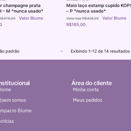
or champagne prata
Maio laço estamp cupido KO
 – M *nunca usado*
– P *nunca usado*
R$
478,00
R$
428,00
0
R$
165,00
Exibindo 1–12 de 14 resultados
nstitucional
Área do cliente
Home
Minha conta
Quem somos
Meus pedidos
Impacto Blume
otícias