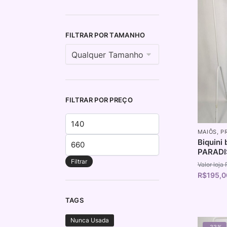
FILTRAR POR TAMANHO
FILTRAR POR PREÇO
MAIÔS
,
P
Biquini
PARADI
Filtrar
R$
195,0
TAGS
Nunca Usada
-33%