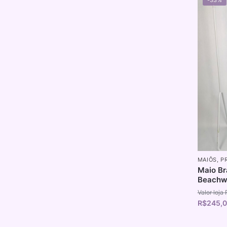
MAIÔS
,
P
Maio Br
Beachwe
R$
245,