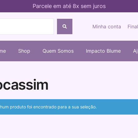
Parcele em até 8x sem juros
Minha conta
Fina
me
Shop
Quem Somos
Impacto Blume
A
cassim
hum produto foi encontrado para a sua seleção.