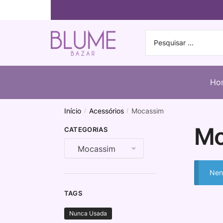
Ho
Início
Acessórios
Mocassim
/
/
Mo
CATEGORIAS
Nen
TAGS
Nunca Usada