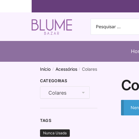
Ho
Início
Acessórios
Colares
/
/
Co
CATEGORIAS
Nen
TAGS
Nunca Usada