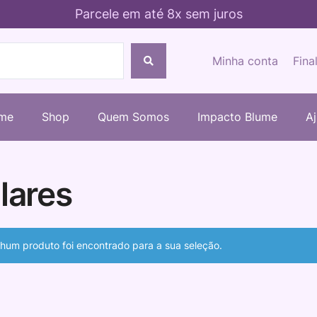
Parcele em até 8x sem juros
Minha conta
Fina
me
Shop
Quem Somos
Impacto Blume
A
lares
hum produto foi encontrado para a sua seleção.