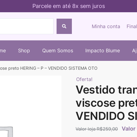
Parcele em até 8x sem juros
Minha conta
Fina
me
Shop
Quem Somos
Impacto Blume
A
scose preto HERING – P – VENDIDO SISTEMA OTO
Oferta!
Vestido tr
viscose pre
VENDIDO S
R$
259,00