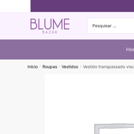
Ho
Início
Roupas
Vestidos
Vestido transpassado vi
/
/
/