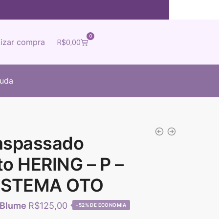
0
lizar compra
R$
0,00
juda
anspassado
to HERING – P –
ISTEMA OTO
R$
125,00
-52%