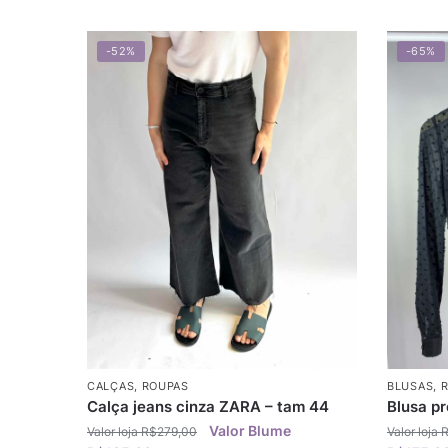
-52%
-65%
CALÇAS
,
ROUPAS
BLUSAS
,
Calça jeans cinza ZARA – tam 44
Blusa p
R$
279,00