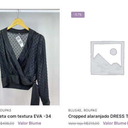
-57%
ROUPAS
BLUSAS
,
ROUPAS
reta com textura EVA -34
Cropped alaranjado DRESS T
R$
498,00
R$
219,00