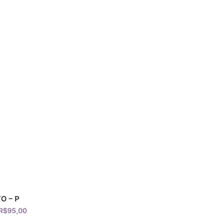
O – P
R$
95,00