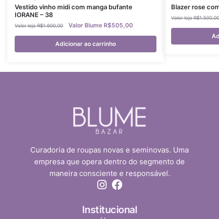
Vestido vinho midi com manga bufante
Blazer rose com
IORANE – 38
R$
1.500,0
R$
505,00
R$
1.600,00
Ad
Adicionar ao carrinho
Curadoria de roupas novas e seminovas. Uma
empresa que opera dentro do segmento de
maneira consciente e responsável.
Institucional