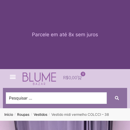
Parcele em até 8x sem juros
0
Quem Somos
Impacto Blume
Acessar conta
R$
0,00
Início
Roupas
Vestidos
Vestido midi vermelho COLCCI – 38
/
/
/