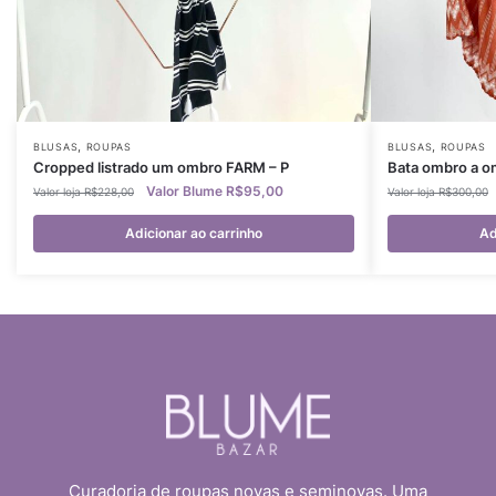
,
,
BLUSAS
ROUPAS
BLUSAS
ROUPAS
Cropped listrado um ombro FARM – P
Bata ombro a o
R$
95,00
R$
228,00
R$
300,00
Adicionar ao carrinho
Ad
Curadoria de roupas novas e seminovas. Uma